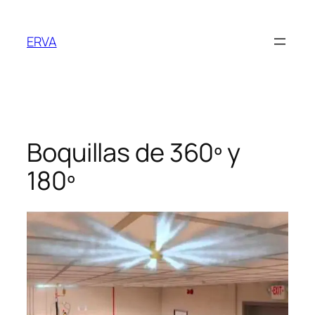
Saltar
al
ERVA
contenido
Boquillas de 360º y
180º