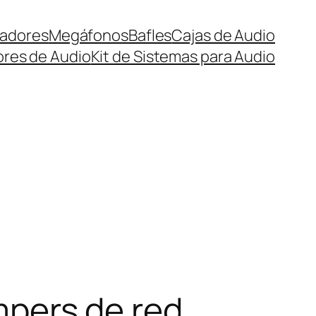
adores
Megáfonos
Bafles
Cajas de Audio
ores de Audio
Kit de Sistemas para Audio
pers de red