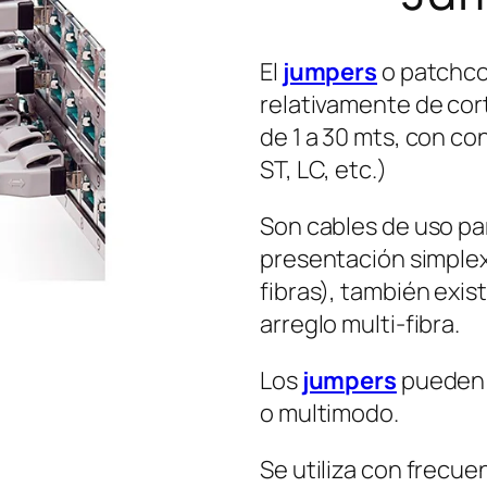
El
jumpers
o patchc
relativamente de cor
de 1 a 30 mts, con co
ST, LC, etc.)
Son cables de uso pa
presentación simple
fibras), también exis
arreglo multi-fibra.
Los
jumpers
pueden 
o multimodo.
Se utiliza con frecu