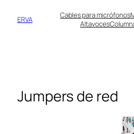
Saltar
Cables para micrófonos
M
al
ERVA
Altavoces
Columna
contenido
Jumpers de red