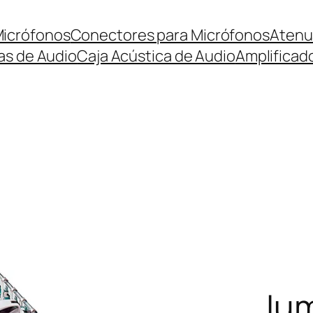
icrófonos
Conectores para Micrófonos
Atenu
s de Audio
Caja Acústica de Audio
Amplificad
Jum